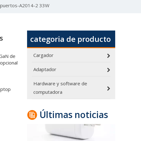
s puertos-A2014-2 33W
s
categoria de producto
Cargador
 GaN de
Informe de desmontaje: cargador de viaje de nitruro de galio de seis puertos Hunda 240W 3C3A
opcional
Adaptador
Hoy estoy desmantelando un cargador rápido PD giga
Hardware y software de
aptop
computadora
Últimas noticias