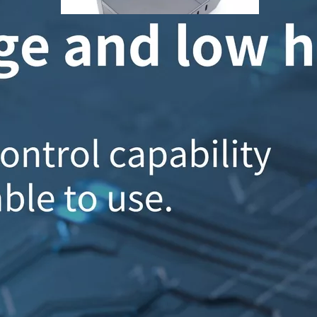
Informe de desmontaje: cargador de viaje de nitruro de galio de seis puertos Hunda 240W 3C3A
Hoy estoy desmantelando un cargador rápido PD giga
Informe de 65w GaN desmontado
Recientemente, la red del cabezal de carga obtuvo 