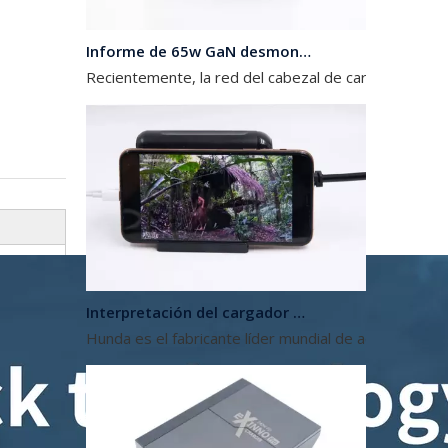
Informe de 65w GaN desmontado
Recientemente, la red del cabezal de carga obtuvo 
Interpretación del cargador de 120w
Hunda es el fabricante líder mundial de adaptadores