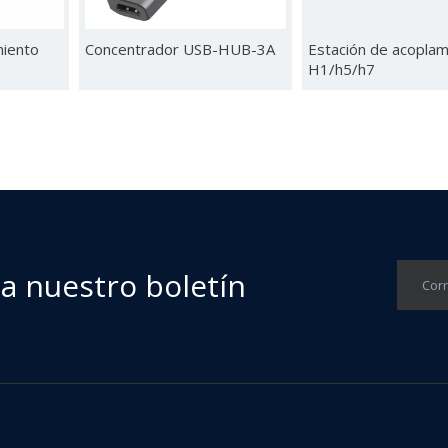
miento
Concentrador USB-HUB-3A
Estación de acoplam
H1/h5/h7
 a nuestro boletín
Corr