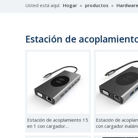
Usted está aquí:
Hogar
»
productos
»
Hardware
Estación de acoplamient
Estación de acoplamiento 15
Estación de acopla
en 1 con cargador
con cargador inalám
inalámbrico-15口-HUB-15B
口-HUB-14A