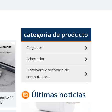
categoria de producto
Cargador
Adaptador
Informe de desmontaje: cargador de viaje de nitruro de galio de seis puertos Hunda 240W 3C3A
Hoy estoy desmantelando un cargador rápido PD giga
Hardware y software de
computadora
Últimas noticias
iento 11
1B