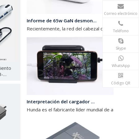
Correo electrónico
Informe de 65w GaN desmontado
Recientemente, la red del cabezal de carga obtuvo 
Teléfono
Skype
WhatsApp
iento
B-
Código QR
Interpretación del cargador de 120w
Hunda es el fabricante líder mundial de adaptadores