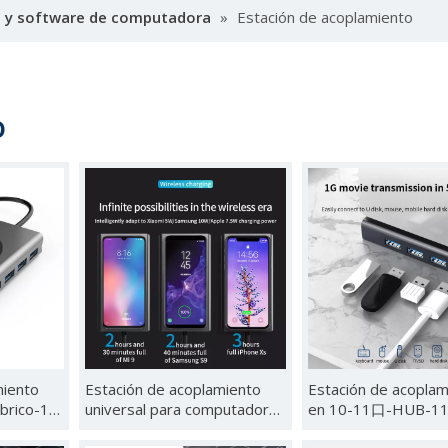
 y software de computadora
»
Estación de acoplamiento
o
miento
Estación de acoplamiento
Estación de acoplam
brico-14
universal para computadora
en 10-11口-HUB-1
portátil-13口-HUB-13A