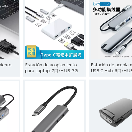
miento
Estación de acoplamiento
Estación de acoplam
para Laptop-7口/HUB-7G
USB C Hub-6口/HU
6D/HUB-6E