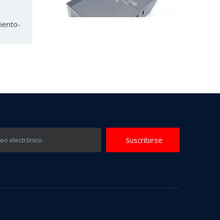
iento-
Informe de desmontaje: cargador de viaje de nitruro de galio de seis puertos Hunda 240W 3C3A
Hoy estoy desmantelando un cargador rápido PD giga
Suscribirse
eo electrónico
Informe de 65w GaN desmontado
Recientemente, la red del cabezal de carga obtuvo 