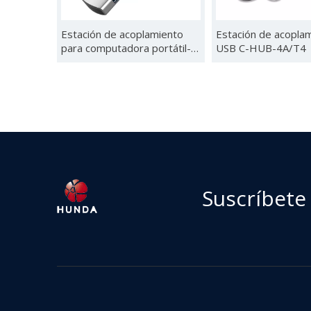
Estación de acoplamiento
Estación de acopla
para computadora portátil-5
USB C-HUB-4A/T4
口/HUB-5D/HUB-5E
Suscríbete