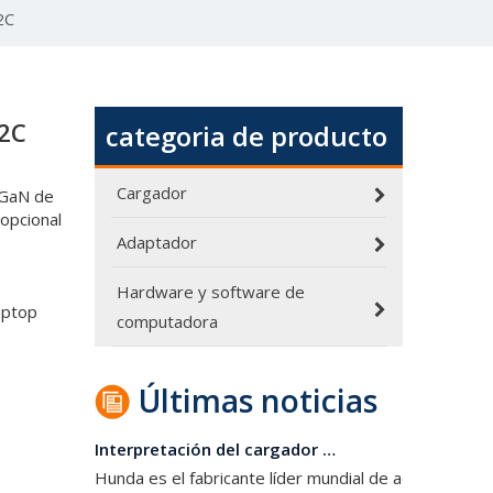
2C
02C
categoria de producto
Informe de 65w GaN desmontado
Recientemente, la red del cabezal de carga obtuvo 
Cargador
 GaN de
opcional
Adaptador
Hardware y software de
aptop
computadora
Últimas noticias
Interpretación del cargador de 120w
Hunda es el fabricante líder mundial de adaptadores