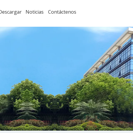
Descargar
Noticias
Contáctenos
Informe de desmontaje: cargador de viaje de nitruro de galio de seis puertos Hunda 240W 3C3A
Hoy estoy desmantelando un cargador rápido PD giga