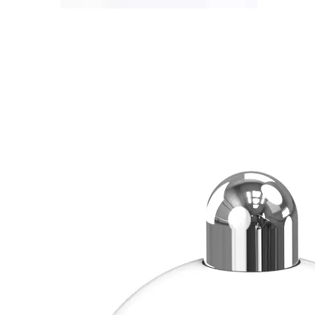
Informe de 65w GaN desmontado
Recientemente, la red del cabezal de carga obtuvo 
Interpretación del cargador de 120w
Hunda es el fabricante líder mundial de adaptadores