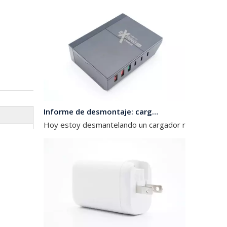
Informe de desmontaje: cargador de viaje de nitruro de galio de seis puertos Hunda 240W 3C3A
Hoy estoy desmantelando un cargador rápido PD giga